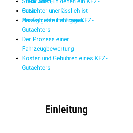
Stern GmbH
Situationen, in denen ein KFZ-
Fazit
Gutachter unerlässlich ist
Häufig gestellte Fragen
Auswahl des richtigen KFZ-
Gutachters
Der Prozess einer
Fahrzeugbewertung
Kosten und Gebühren eines KFZ-
Gutachters
Einleitung